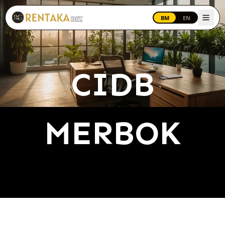
Langkau ke kandungan utama
BM
EN
CIDB
MERBOK