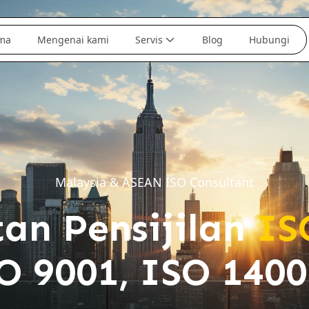
ma
Mengenai kami
Servis
Blog
Hubungi
Malaysia & ASEAN ISO Consultant
an Pensijilan
IS
O 9001, ISO 14001