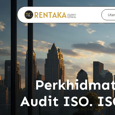
Langkau ke kandungan utama
Uta
Perkhidmat
Audit ISO. IS