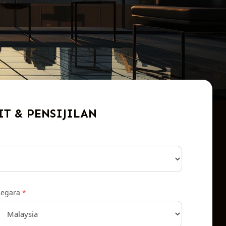
T & PENSIJILAN
egara
*