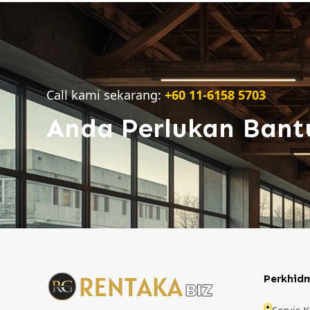
Call kami sekarang:
+60 11-6158 5703
Anda Perlukan Bant
Perkhid
Servis 