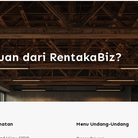
uan dari RentakaBiz?
matan
Menu Undang-Undang
Kad Hijau CIDB