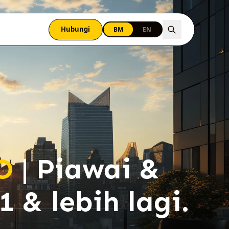
Hubungi
BM
EN
O
| Piawai &
 & lebih lagi.