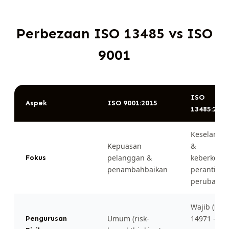
Perbezaan ISO 13485 vs ISO
9001
ISO
Aspek
ISO 9001:2015
13485:201
Keselamat
Kepuasan
&
pelanggan &
keberkesa
Fokus
penambahbaikan
peranti
perubatan
Wajib (EN 
Umum (risk-
14971 —
Pengurusan