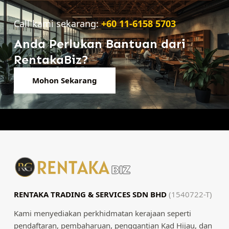
Call kami sekarang:
+60 11-6158 5703
Anda Perlukan Bantuan dari
RentakaBiz?
Mohon Sekarang
RENTAKA TRADING & SERVICES SDN BHD
(1540722-T)
Kami menyediakan perkhidmatan kerajaan seperti
pendaftaran, pembaharuan, penggantian Kad Hijau, dan