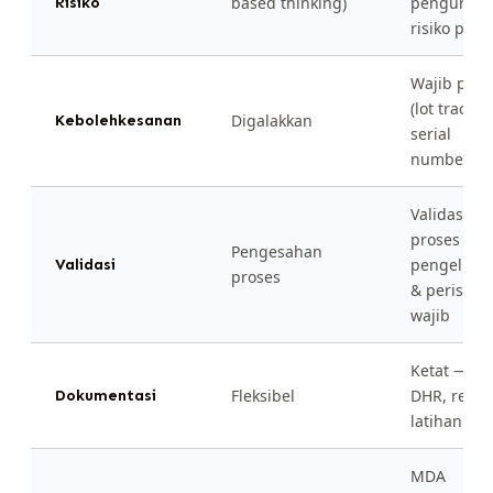
based thinking)
pengurus
Risiko
risiko peran
Wajib pen
(lot trackin
Digalakkan
Kebolehkesanan
serial
number)
Validasi
proses
Pengesahan
pengeluar
Validasi
proses
& perisian
wajib
Ketat — D
Fleksibel
DHR, reko
Dokumentasi
latihan waj
MDA