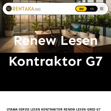
Langkau ke kandungan utama
BM
EN
Renew Lesen
Kontraktor G7
UTAMA
/
SERVIS LESEN KONTRAKTOR
/
RENEW LESEN
/
GRED G7