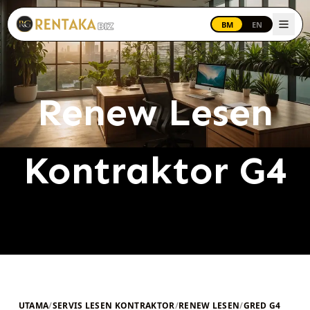
Langkau ke kandungan utama
BM
EN
Renew Lesen
Kontraktor G4
UTAMA
/
SERVIS LESEN KONTRAKTOR
/
RENEW LESEN
/
GRED G4