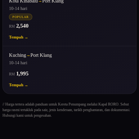
Kota Kinabalu
Port Klang
→
10-14 hari
POPULAR
2,540
RM
Tempah →
Kuching
Port Klang
→
10-14 hari
1,995
RM
Tempah →
// Harga tertera adalah panduan untuk Kereta Penumpang melalui Kapal RORO. Sebut
harga rasmi tertakluk pada saiz, jenis kenderaan, tarikh penghantaran, dan dokumentasi.
Hubungi kami untuk pengesahan.