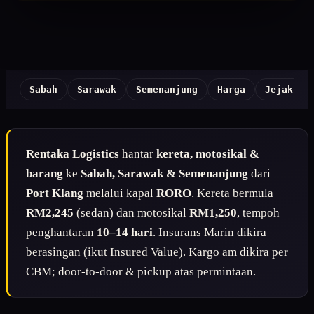
Sabah
Sarawak
Semenanjung
Harga
Jejak St
Rentaka Logistics
hantar
kereta, motosikal &
barang
ke
Sabah, Sarawak & Semenanjung
dari
Port Klang
melalui kapal
RORO
. Kereta bermula
RM2,245
(sedan) dan motosikal
RM1,250
, tempoh
penghantaran
10–14 hari
. Insurans Marin dikira
berasingan (ikut Insured Value). Kargo am dikira per
CBM; door-to-door & pickup atas permintaan.