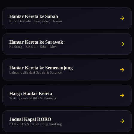
Hantar Kereta ke Sabah
Kota Kinabalu · Sandakan · Tawau
Hantar Kereta ke Sarawak
Kuching · Bintulu · Sibu · Miri
Hantar Kereta ke Semenanjung
Laluan balik dari Sabah & Sarawak
Harga Hantar Kereta
Tariff penuh RORO & Kontena
Jadual Kapal RORO
ETD / ETA & tarikh tutup booking