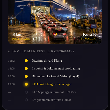
Klang
Kota K.
PORT KLANG
SEPANGGAR
// SAMPLE MANIFEST RTK-2026-04472
Diterima di yard Klang
11:42
Inspeksi & dokumentasi pre-loading
14:08
Dimuatkan ke Grand Vision (Bay 4)
06:30
ETD Port Klang → Sepanggar
09:00
ETA Sepanggar terminal · 19 Mei
—
Penghantaran akhir ke alamat
—