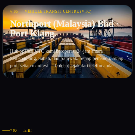
// 05 — VEHICLE TRANSIT CENTRE (VTC)
Northport (Malaysia) Bhd ·
Port Klang.
Hub operasi VTC kami beroperasi 24-jam antara
Semenanjung, Sabah, dan Sarawak. Setiap pemandu, setiap
port, setiap manifest — boleh dijejak dari telefon anda.
// 06 — Tariff