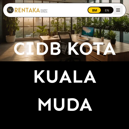
Langkau ke kandungan utama
BM
EN
CIDB KOTA
KUALA
MUDA