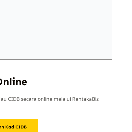
nline
au CIDB secara online melalui RentakaBiz
an Kad CIDB