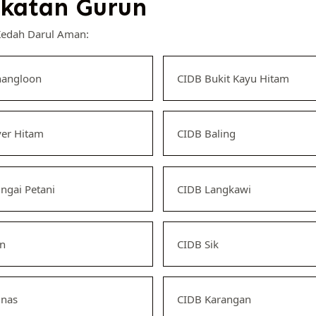
katan Gurun
Kedah Darul Aman:
hangloon
CIDB Bukit Kayu Hitam
er Hitam
CIDB Baling
ngai Petani
CIDB Langkawi
an
CIDB Sik
unas
CIDB Karangan