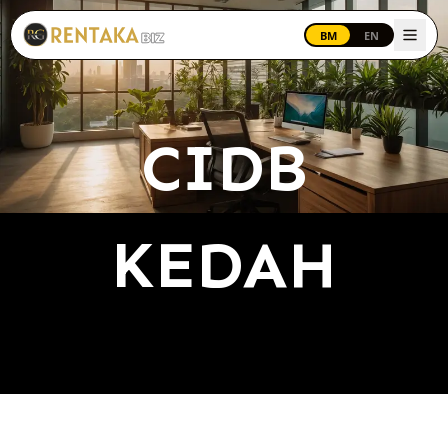
Langkau ke kandungan utama
BM
EN
CIDB
KEDAH