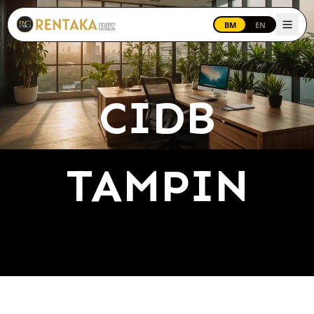
Langkau ke kandungan utama
BM
EN
CIDB
TAMPIN