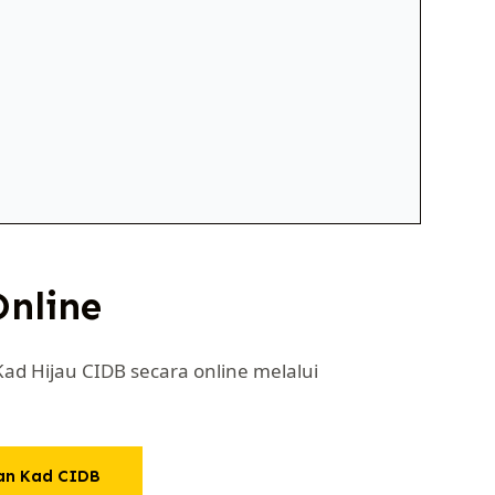
nline
ad Hijau CIDB secara online melalui
an Kad CIDB