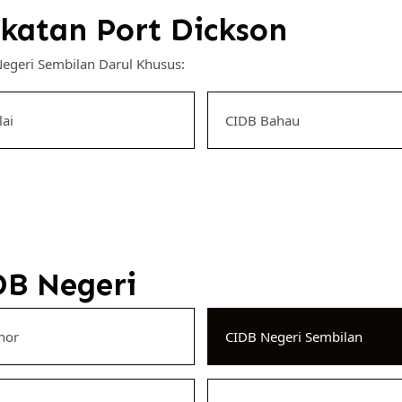
atan Port Dickson
egeri Sembilan Darul Khusus:
lai
CIDB Bahau
B Negeri
hor
CIDB Negeri Sembilan