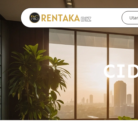
Langkau ke kandungan utama
Uta
CI