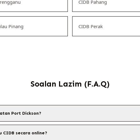
erengganu
CIDB Pahang
lau Pinang
CIDB Perak
Soalan Lazim (F.A.Q)
atan Port Dickson?
u CIDB secara online?