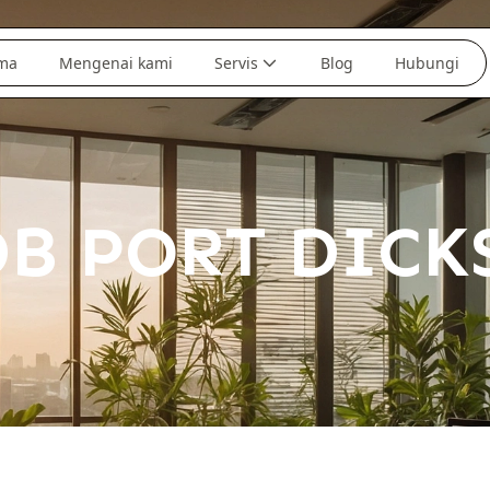
ma
Mengenai kami
Servis
Blog
Hubungi
DB PORT DICK