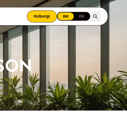
Hubungi
BM
EN
SON