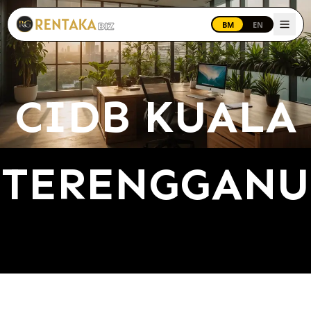
Langkau ke kandungan utama
BM
EN
CIDB KUALA
TERENGGANU