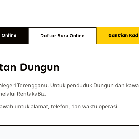
N
 Online
Gantian Kad
Daftar Baru Online
atan Dungun
 Negeri Terengganu. Untuk penduduk Dungun dan kawas
melalui RentakaBiz.
bawah untuk alamat, telefon, dan waktu operasi.