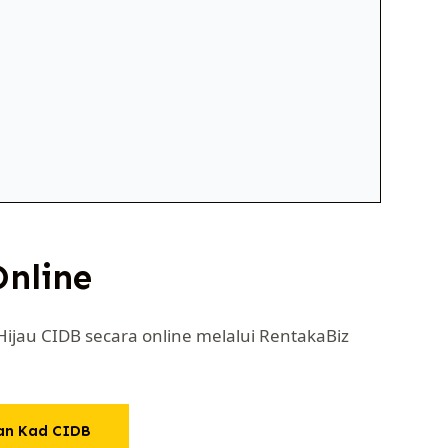
nline
jau CIDB secara online melalui RentakaBiz
an Kad CIDB