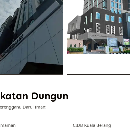
katan Dungun
Terengganu Darul Iman:
emaman
CIDB Kuala Berang