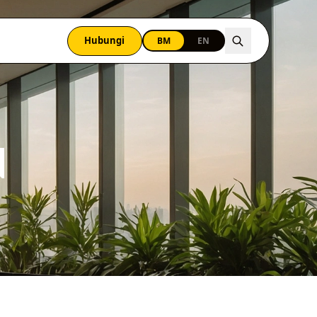
Hubungi
BM
EN
N