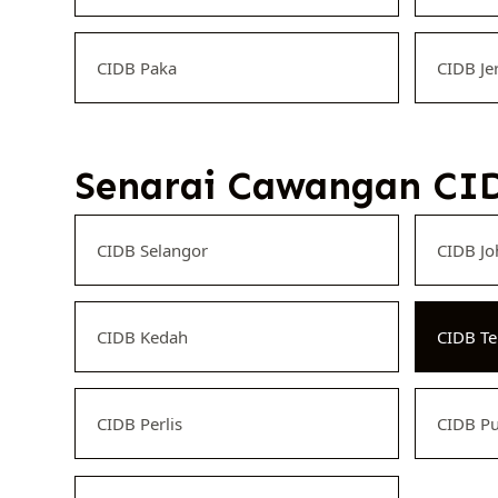
CIDB Paka
CIDB Je
Senarai Cawangan CID
CIDB Selangor
CIDB Jo
CIDB Kedah
CIDB T
CIDB Perlis
CIDB Pu