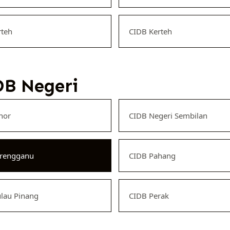
rteh
CIDB Kerteh
B Negeri
hor
CIDB Negeri Sembilan
erengganu
CIDB Pahang
lau Pinang
CIDB Perak