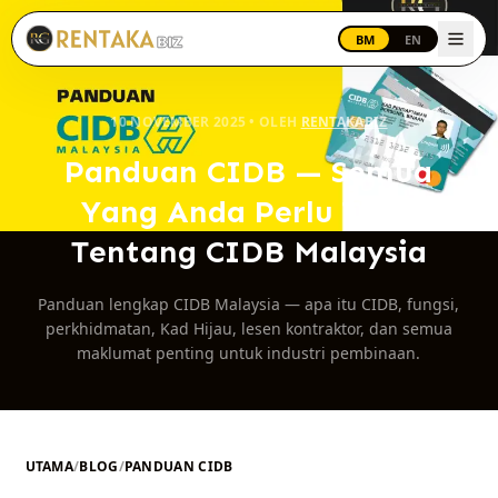
Langkau ke kandungan utama
BM
EN
10 NOVEMBER 2025 • OLEH
RENTAKABIZ
Panduan CIDB — Semua
Yang Anda Perlu Tahu
Tentang CIDB Malaysia
Panduan lengkap CIDB Malaysia — apa itu CIDB, fungsi,
perkhidmatan, Kad Hijau, lesen kontraktor, dan semua
maklumat penting untuk industri pembinaan.
UTAMA
/
BLOG
/
PANDUAN CIDB