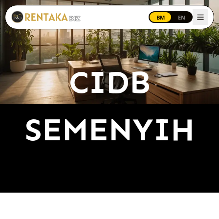
Langkau ke kandungan utama
BM
EN
CIDB
SEMENYIH