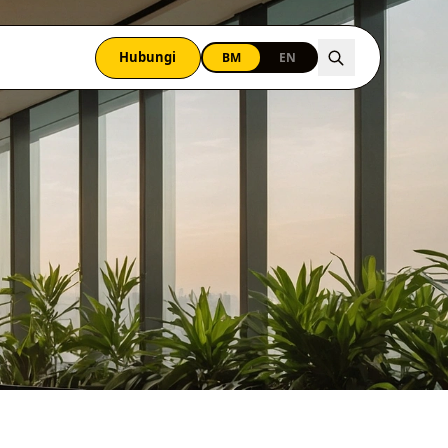
Hubungi
BM
EN
N