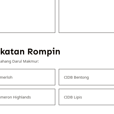
katan Rompin
 Pahang Darul Makmur:
emerloh
CIDB Bentong
ameron Highlands
CIDB Lipis