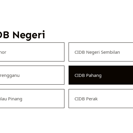
B Negeri
hor
CIDB Negeri Sembilan
erengganu
CIDB Pahang
lau Pinang
CIDB Perak