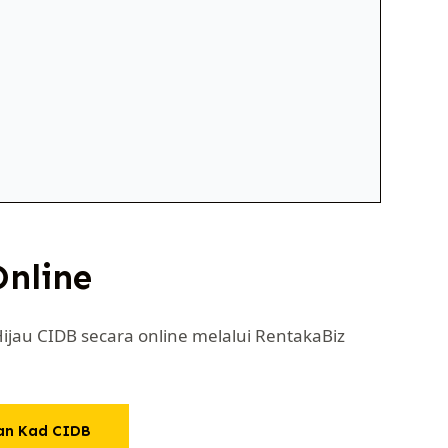
nline
jau CIDB secara online melalui RentakaBiz
an Kad CIDB