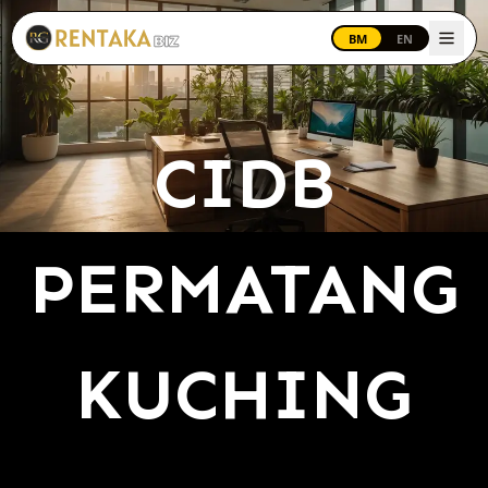
Langkau ke kandungan utama
BM
EN
CIDB
PERMATANG
KUCHING