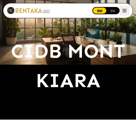
Langkau ke kandungan utama
BM
EN
CIDB MONT
KIARA