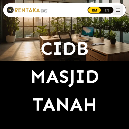
Langkau ke kandungan utama
BM
EN
CIDB
MASJID
TANAH