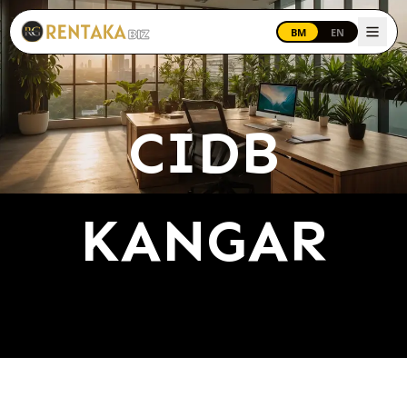
Langkau ke kandungan utama
BM
EN
CIDB
KANGAR