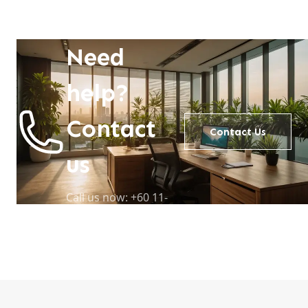
Need
help?
Contact
Contact Us
us
Call us now: +60 11-
6158 5703