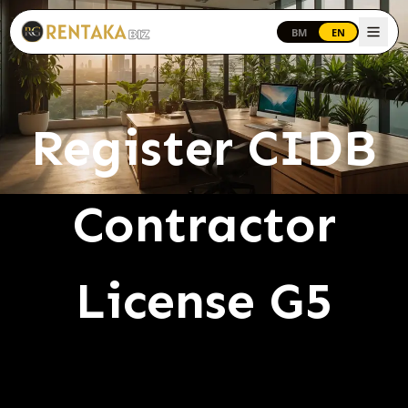
Langkau ke kandungan utama
BM
EN
Register CIDB
Contractor
License G5