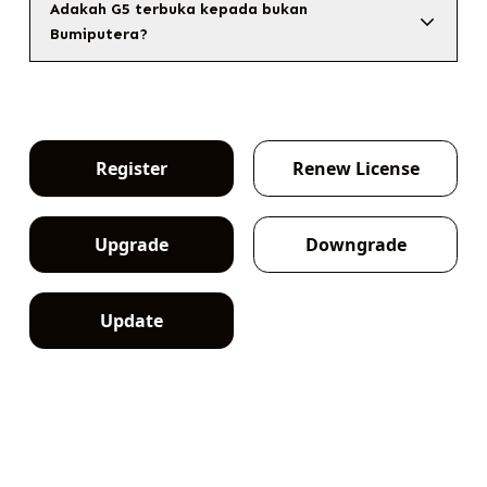
Adakah G5 terbuka kepada bukan
Bumiputera?
Register
Renew License
Upgrade
Downgrade
Update